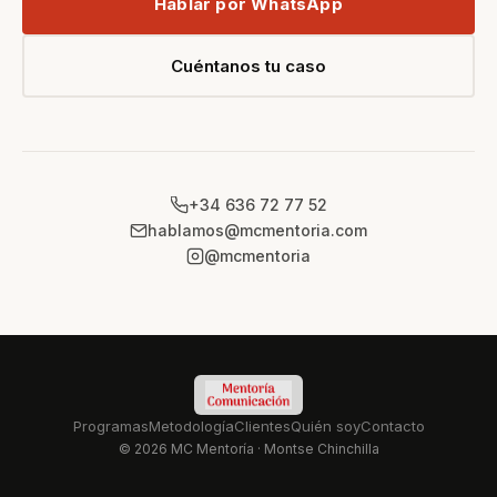
Hablar por WhatsApp
Cuéntanos tu caso
+34 636 72 77 52
hablamos@mcmentoria.com
@mcmentoria
Programas
Metodología
Clientes
Quién soy
Contacto
© 2026 MC Mentoría · Montse Chinchilla