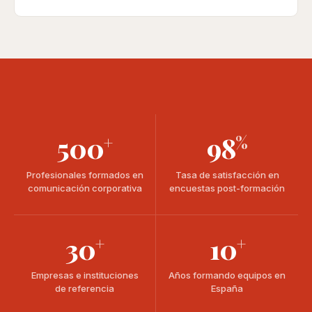
500
98
+
%
Profesionales formados en
Tasa de satisfacción en
comunicación corporativa
encuestas post-formación
30
10
+
+
Empresas e instituciones
Años formando equipos en
de referencia
España