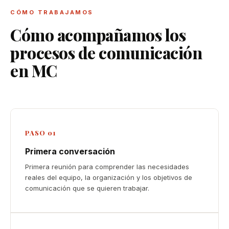
La comunicación no consiste
CÓMO TRABAJAMOS
solo en hablar bien.
Cómo acompañamos los
Consiste en conectar, transmitir
procesos de comunicación
y generar confianza.
en MC
Hablemos →
PASO 01
Primera conversación
Primera reunión para comprender las necesidades
reales del equipo, la organización y los objetivos de
comunicación que se quieren trabajar.